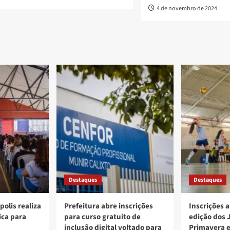
4 de novembro de 2024
Destaques
Destaques
polis realiza
Prefeitura abre inscrições
Inscrições a
ica para
para curso gratuito de
edição dos 
inclusão digital voltado para
Primavera 