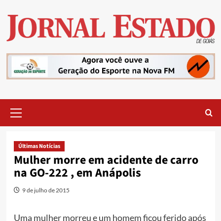
Skip
to
content
Primary
Menu
Últimas Notícias
Mulher morre em acidente de carro
na GO-222 , em Anápolis
9 de julho de 2015
Uma mulher morreu e um homem ficou ferido após