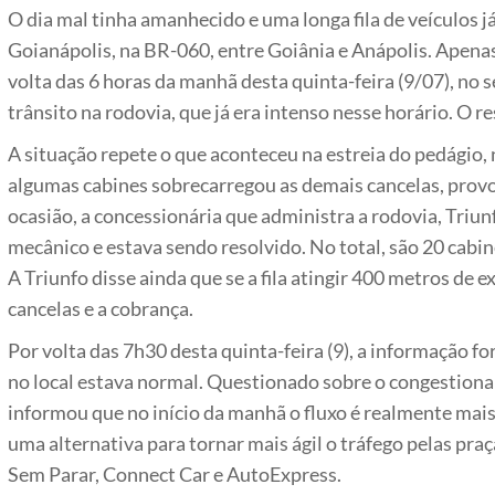
O dia mal tinha amanhecido e uma longa fila de veículos j
Goianápolis, na BR-060, entre Goiânia e Anápolis. Apena
volta das 6 horas da manhã desta quinta-feira (9/07), no
trânsito na rodovia, que já era intenso nesse horário. O r
A situação repete o que aconteceu na estreia do pedágio, 
algumas cabines sobrecarregou as demais cancelas, provo
ocasião, a concessionária que administra a rodovia, Tri
mecânico e estava sendo resolvido. No total, são 20 cabi
A Triunfo disse ainda que se a fila atingir 400 metros de e
cancelas e a cobrança.
Por volta das 7h30 desta quinta-feira (9), a informação f
no local estava normal. Questionado sobre o congestion
informou que no início da manhã o fluxo é realmente mais
uma alternativa para tornar mais ágil o tráfego pelas pra
Sem Parar, Connect Car e AutoExpress.