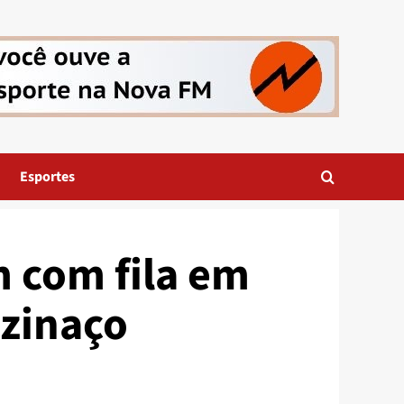
Esportes
m com fila em
uzinaço