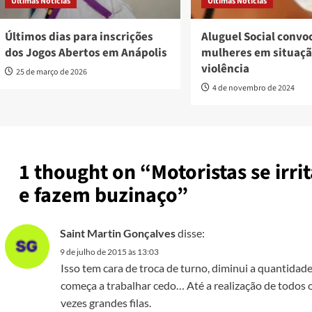
Últimas Notícias
Últimas Notícias
Últimos dias para inscrições
Aluguel Social convo
dos Jogos Abertos em Anápolis
mulheres em situaçã
violência
25 de março de 2026
4 de novembro de 2024
1 thought on “
Motoristas se irr
e fazem buzinaço
”
Saint Martin Gonçalves
disse:
9 de julho de 2015 às 13:03
Isso tem cara de troca de turno, diminui a quantidad
começa a trabalhar cedo… Até a realização de todos 
vezes grandes filas.