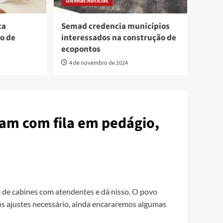
Últimas Notícias
ca
Semad credencia municípios
o de
interessados na construção de
ecopontos
4 de novembro de 2024
itam com fila em pedágio,
e de cabines com atendentes e dá nisso. O povo
os ajustes necessário, ainda encararemos algumas