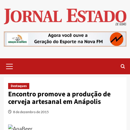
Skip
to
content
Primary
Menu
Destaques
Encontro promove a produção de
cerveja artesanal em Anápolis
8 de dezembro de 2015