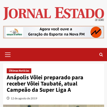
Skip
to
content
Primary
Menu
Últimas Notícias
Anápolis Vôlei preparado para
receber Vôlei Taubaté, atual
Campeão da Super Liga A
12 de agosto de 2019