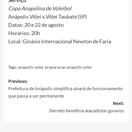
Serviço
Copa Anapolina de Voleibol
Anápolis Vôlei x Vôlei Taubaté (SP)
Datas: 20 e 22 de agosto
Horários: 20h
Local: Ginásio Internacional Newton de Faria
Tags:
anapolis volei
,
preparacao anapolis volei
Post
Previous:
Prefeitura de Anápolis simplifica alvará de funcionamento
navigation
que passa a ser permanente
Next:
Decreto beneficia atacadistas goianos