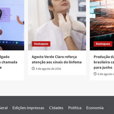
Destaques
Destaques
ulgado
Agosto Verde Claro reforça
Produção da
va chamada
atenção aos sinais do linfoma
brasileira c
re
para junho
6 de agosto de 2026
6 de agosto 
eral
Edições impressas
Cidades
Política
Economia