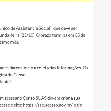
co de Assistência Social), que deve ser
gunda-feira (23/10). O prazo termina em 05 de
mesmo mês.
ades darem início à coleta das informações. Os
gina do Censo
dania/
rem acessar o Censo SUAS devem criar a sua
cesse o site:
https://sso.acesso.gov.br/login