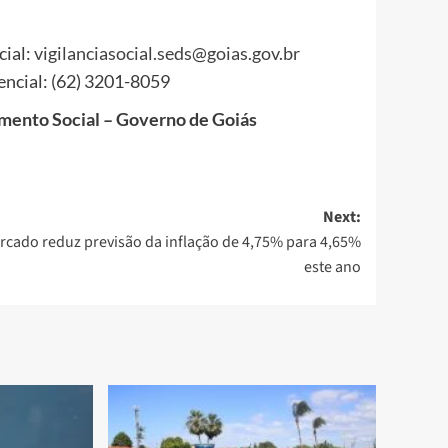
cial:
vigilanciasocial.seds@goias.gov.br
encial: (62) 3201-8059
mento Social – Governo de Goiás
Next:
rcado reduz previsão da inflação de 4,75% para 4,65%
este ano