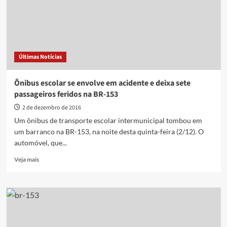
de
entrada
da
BR-
153
no
Últimas Notícias
Parque
da
Jaiara/
Ônibus escolar se envolve em acidente e deixa sete
Residencial
passageiros feridos na BR-153
Verona
2 de dezembro de 2016
Um ônibus de transporte escolar intermunicipal tombou em
um barranco na BR-153, na noite desta quinta-feira (2/12). O
automóvel, que...
Read
Veja mais
more
about
Ônibus
escolar
se
envolve
em