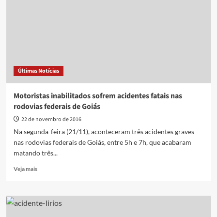
acidente
e
deixa
sete
passageiros
feridos
na
Últimas Notícias
BR-
153
Motoristas inabilitados sofrem acidentes fatais nas
rodovias federais de Goiás
22 de novembro de 2016
Na segunda-feira (21/11), aconteceram três acidentes graves
nas rodovias federais de Goiás, entre 5h e 7h, que acabaram
matando três...
Read
Veja mais
more
about
Motoristas
inabilitados
sofrem