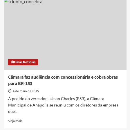
da
BR-
153
em
Anápolis
tem
índice
alto
de
acidentes
no
Últimas Notícias
período
chuvoso
Câmara faz audiência com concessionária e cobra obras
para BR-153
4 de maio de 2015
A pedido do vereador Jakson Charles (PSB), a Câmara
Municipal de Anápolis se reuniu com os diretores da empresa
que...
Read
Veja mais
more