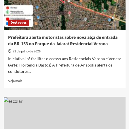
Destaques
Prefeitura alerta motoristas sobre nova alça de entrada
da BR-153 no Parque da Jaiara/ Residencial Verona
23 de julho de 2026
Iniciativa irá facilitar o acesso aos Residenciais Verona e Veneza
(Arte: Hortência Bastos) A Prefeitura de Anápolis alerta os
condutores...
Read
Veja mais
more
about
Prefeitura
alerta
motoristas
sobre
nova
alça