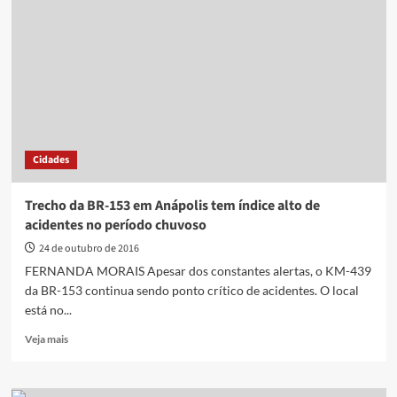
acidentes
fatais
nas
rodovias
federais
de
Goiás
Cidades
Trecho da BR-153 em Anápolis tem índice alto de
acidentes no período chuvoso
24 de outubro de 2016
FERNANDA MORAIS Apesar dos constantes alertas, o KM-439
da BR-153 continua sendo ponto crítico de acidentes. O local
está no...
Read
Veja mais
more
about
Trecho