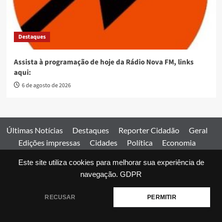
Destaques
Assista à programação de hoje da Rádio Nova FM, links
aqui:
6 de agosto de 2026
Últimas Notícias
Destaques
Reporter Cidadão
Geral
Edições impressas
Cidades
Política
Economia
Esportes
Este site utiliza cookies para melhorar sua experiência de
Comercial
Edições impressas
Expediente
Home
navegação.
GDPR
© 2026 Jornal Estado de Goiás. Todos os direitos reservados.
RECUSAR
PERMITIR
|
covernews
by AF themes.