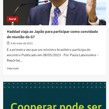
Geral
Haddad viaja ao Japão para participar como convidado
de reunião do G7
8 de maio de 2023
É a primeira vez que um ministro brasileiro participa do
encontro Publicado em 08/05/2023 - Por Paula Laboissière –
Repórter...
Read
Veja mais
more
about
Haddad
viaja
ao
Japão
para
participar