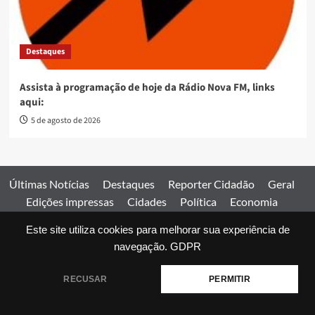
Destaques
Assista à programação de hoje da Rádio Nova FM, links
aqui:
5 de agosto de 2026
Últimas Notícias
Destaques
Reporter Cidadão
Geral
Edições impressas
Cidades
Política
Economia
Esportes
Este site utiliza cookies para melhorar sua experiência de
Comercial
Edições impressas
Expediente
Home
navegação.
GDPR
© 2026 Jornal Estado de Goiás. Todos os direitos reservados.
RECUSAR
PERMITIR
|
covernews
by AF themes.