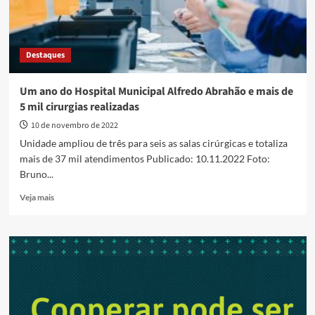
Destaques
Um ano do Hospital Municipal Alfredo Abrahão e mais de
5 mil cirurgias realizadas
10 de novembro de 2022
Unidade ampliou de três para seis as salas cirúrgicas e totaliza
mais de 37 mil atendimentos Publicado: 10.11.2022 Foto:
Bruno...
Read
Veja mais
more
about
Um
ano
do
Hospital
Municipal
Alfredo