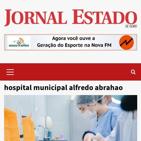
Skip
to
content
Primary
Menu
hospital municipal alfredo abrahao