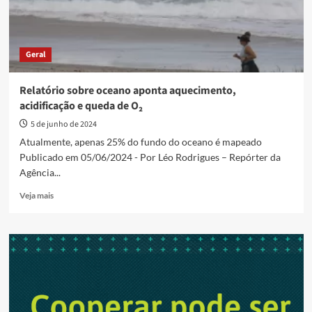
Geral
Relatório sobre oceano aponta aquecimento,
acidificação e queda de O₂
5 de junho de 2024
Atualmente, apenas 25% do fundo do oceano é mapeado
Publicado em 05/06/2024 - Por Léo Rodrigues – Repórter da
Agência...
Read
Veja mais
more
about
Relatório
sobre
oceano
aponta
aquecimento,
acidificação