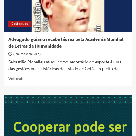
Destaques
Advogado goiano recebe láurea pela Academia Mundial
de Letras da Humanidade
8 de maio de 2023
Sebastião Richelieu atuou como secretário do esporte é uma
das gestões mais históricas do Estado de Goiás no pleito do...
Read
Veja mais
more
about
Advogado
goiano
recebe
láurea
pela
Academia
Mundial
de