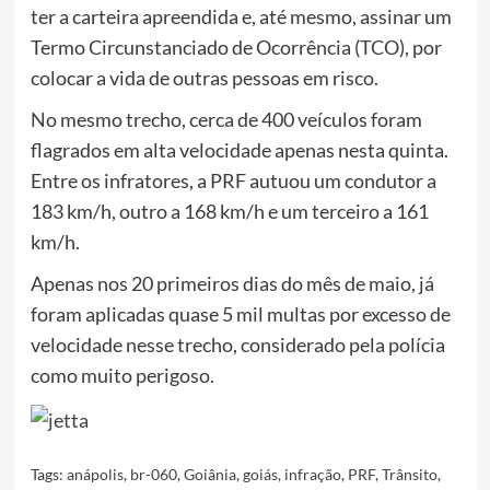
ter a carteira apreendida e, até mesmo, assinar um
Termo Circunstanciado de Ocorrência (TCO), por
colocar a vida de outras pessoas em risco.
No mesmo trecho, cerca de 400 veículos foram
flagrados em alta velocidade apenas nesta quinta.
Entre os infratores, a PRF autuou um condutor a
183 km/h, outro a 168 km/h e um terceiro a 161
km/h.
Apenas nos 20 primeiros dias do mês de maio, já
foram aplicadas quase 5 mil multas por excesso de
velocidade nesse trecho, considerado pela polícia
como muito perigoso.
Tags:
anápolis
,
br-060
,
Goiânia
,
goiás
,
infração
,
PRF
,
Trânsito
,