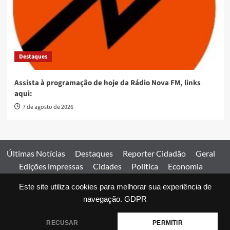
Destaques
Assista à programação de hoje da Rádio Nova FM, links
aqui:
7 de agosto de 2026
Últimas Notícias
Destaques
Reporter Cidadão
Geral
Edições impressas
Cidades
Política
Economia
Esportes
Este site utiliza cookies para melhorar sua experiência de
Comercial
Edições impressas
Expediente
Home
navegação.
GDPR
© 2026 Jornal Estado de Goiás. Todos os direitos reservados.
RECUSAR
PERMITIR