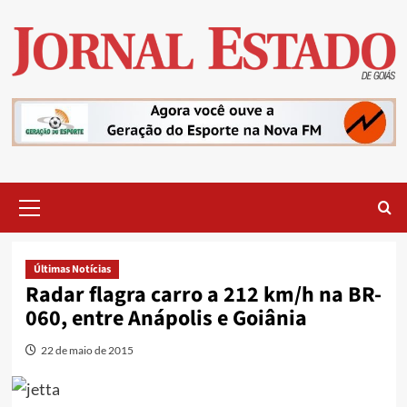
Skip
to
content
Primary
Menu
Últimas Notícias
Radar flagra carro a 212 km/h na BR-
060, entre Anápolis e Goiânia
22 de maio de 2015