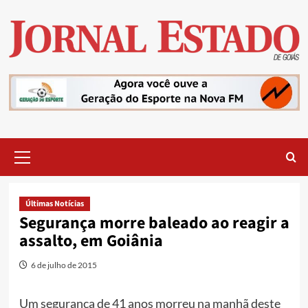
Skip
to
content
Primary
Menu
Últimas Notícias
Segurança morre baleado ao reagir a
assalto, em Goiânia
6 de julho de 2015
Um segurança de 41 anos morreu na manhã deste