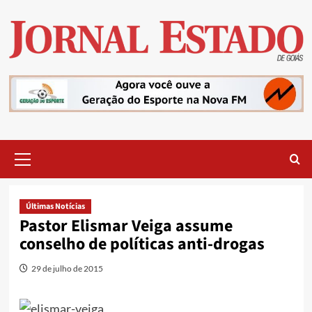
Skip
to
content
Primary
Menu
Últimas Notícias
Pastor Elismar Veiga assume
conselho de políticas anti-drogas
29 de julho de 2015