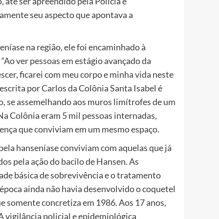
 até ser apreendido pela Polícia e
vamente seu aspecto que apontava a
níase na região, ele foi encaminhado à
. “Ao ver pessoas em estágio avançado da
scer, ficarei com meu corpo e minha vida neste
scrita por Carlos da Colônia Santa Isabel é
do, se assemelhando aos muros limítrofes de um
 Na Colônia eram 5 mil pessoas internadas,
 doença que conviviam em um mesmo espaço.
 pela hanseníase conviviam com aquelas que já
s pela ação do bacilo de Hansen. As
de básica de sobrevivência e o tratamento
 época ainda não havia desenvolvido o coquetel
ue somente concretiza em 1986. Aos 17 anos,
 vigilância policial e epidemiológica