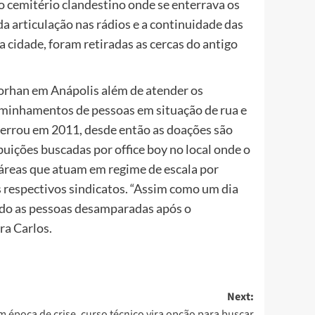
o cemitério clandestino onde se enterrava os
da articulação nas rádios e a continuidade das
 cidade, foram retiradas as cercas do antigo
orhan em Anápolis além de atender os
minhamentos de pessoas em situação de rua e
cerrou em 2011, desde então as doações são
uições buscadas por office boy no local onde o
e áreas que atuam em regime de escala por
 respectivos sindicatos. “Assim como um dia
ndo as pessoas desamparadas após o
ra Carlos.
Next:
m época de crise, curso técnico vira opção para buscar