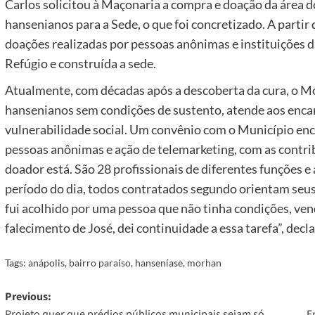
Carlos solicitou à Maçonaria a compra e doação da área d
hansenianos para a Sede, o que foi concretizado. A partir 
doações realizadas por pessoas anônimas e instituições da
Refúgio e construída a sede.
Atualmente, com décadas após a descoberta da cura, o M
hansenianos sem condições de sustento, atende aos enca
vulnerabilidade social. Um convênio com o Município en
pessoas anônimas e ação de telemarketing, com as contrib
doador está. São 28 profissionais de diferentes funções 
período do dia, todos contratados segundo orientam seus
fui acolhido por uma pessoa que não tinha condições, ve
falecimento de José, dei continuidade a essa tarefa”, decla
Tags:
anápolis
,
bairro paraíso
,
hanseníase
,
morhan
Post
Previous:
Projeto quer que prédios públicos municipais sejam só
E