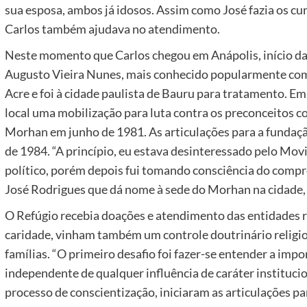
sua esposa, ambos já idosos. Assim como José fazia os c
Carlos também ajudava no atendimento.
Neste momento que Carlos chegou em Anápolis, início da
Augusto Vieira Nunes, mais conhecido popularmente como
Acre e foi à cidade paulista de Bauru para tratamento. E
local uma mobilização para luta contra os preconceitos 
Morhan em junho de 1981. As articulações para a fundaç
de 1984. “A princípio, eu estava desinteressado pelo Mo
político, porém depois fui tomando consciência do compr
José Rodrigues que dá nome à sede do Morhan na cidade,
O Refúgio recebia doações e atendimento das entidades re
caridade, vinham também um controle doutrinário religio
famílias. “O primeiro desafio foi fazer-se entender a impo
independente de qualquer influência de caráter institucion
processo de conscientização, iniciaram as articulações pa