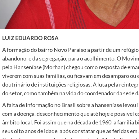
LUIZ EDUARDO ROSA
A formação do bairro Novo Paraíso a partir de um refúgio 
abandono, e da segregação, para o acolhimento. O Movim
pela Hanseníase (Morhan) chegou como resposta de eman
viverem com suas famílias, ou ficavam em desamparo ou e
doutrinário de instituições religiosas. A luta pela reinte
do setor, como também na vida do coordenador da sede da
A falta de informação no Brasil sobre a hanseníase levou 
com a doença, desconhecimento que até hoje é possível co
âmbito local. Foi assim que na década de 1960, a família
seus oito anos de idade, após constatar que as feridas e