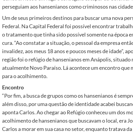
perseguiam aos hansenianos como criminosos nas cidades”
Um de seus primeiros destinos para buscar uma nova perspe
Federal. Na Capital Federal foi possível encontrar trabalh
o tratamento que tinha sido possível somente na época e
cura. “Ao constatar a situação, o pessoal da empresa ent
invalidez, aos meus 18 anos e poucos meses de idade”, ap
região foi o refúgio de hansenianos em Anápolis, situad
atualmente Novo Paraíso. Lá acontece um encontro que mu
para o acolhimento.
Encontro
“Por fim, a busca de grupos como os hansenianos é sempr
além disso, por uma questão de identidade acabei buscan
aponta Carlos. Ao chegar ao Refúgio conheceu um dos mo
acolhimento de hansenianos que buscavam o local, era J
Carlos a morar em sua casa no setor, enquanto tratava da