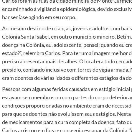
Carlos foram as ruas da cidade mineira de Monte Carmelo,
encaminhado à vigilância epidemiológica, devido exclusi
hanseníase agindo em seu corpo.
Ao mesmo destino de crianças, jovens e adultos com hanse
Colônia Santa Isabel, em outro município mineiro, Betim
doença na Colônia, eu, adolescente, pensei; quando eu cre
estado?”, relembra Carlos. Para ter uma imagem melhor de
preciso apresentar mais detalhes. O local era todo cerca
presídio, contando inclusive com torres de vigia armada.
eram doentes de várias idades e diferentes estágios da
Pessoas com algumas feridas causadas em estágio inicial
estavam sem membros ou com partes do corpo deteriorado
condições proporcionadas no ambiente eram de necessida
para que os doentes não evoluíssem seus estágios. Nesta
de medicamentos para a cura completa da doença, fato q
Carlos arriscou em fuga e conseguiu escapar da Colônia. “A