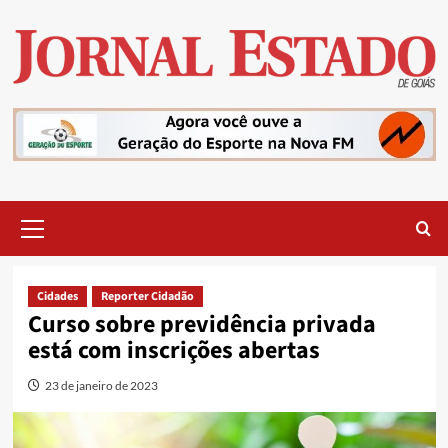
Skip
to
content
Primary
Menu
Cidades
Reporter Cidadão
Curso sobre previdência privada
está com inscrições abertas
23 de janeiro de 2023