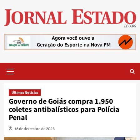
Skip
to
content
Primary
Menu
Últimas Notícias
Governo de Goiás compra 1.950
coletes antibalísticos para Polícia
Penal
18 de dezembro de 2023