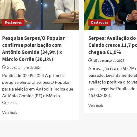
Destaques
Destaques
Pesquisa Serpes/O Popular
Serpes: Avaliação do
confirma polarização com
Caiado cresce 11,7 p
Antônio Gomide (34,9%) x
chega a 61,9%
Márcio Corrêa (30,1%)
15 de março de 2023
2 de setembro de 2024
Aprovação era de 50,2% 
passado; Levantamento a
Publicado:02.09.2024 A primeira
avaliação positiva oito ve
pesquisa eleitoral Serpes/O Popular
que a negativa Publicado:
para a eleição em Anápolis indica que
15.03.2023...
Antônio Gomide (PT) e Márcio
Corrêa...
Read
Veja mais
more
Read
Veja mais
about
more
Serpes:
about
Avaliação
Pesquisa
do
Serpes/O