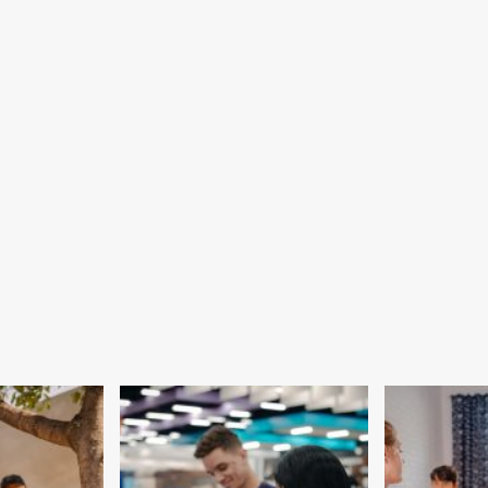
governo
Popular
Caiado
confirma
cresce
polarização
11,7
com
pontos
Antônio
e
Gomide
chega
(34,9%)
a
x
61,9%
Márcio
Corrêa
(30,1%)