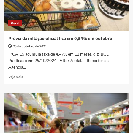
Geral
Prévia da inflação oficial fica em 0,54% em outubro
25 de outubro de 2024
IPCA-15 acumula taxa de 4,47% em 12 meses, diz IBGE
Publicado em 25/10/2024 - Vitor Abdala - Repórter da
Agência...
Read
Veja mais
more
about
Prévia
da
inflação
oficial
fica
em
0,54%
em