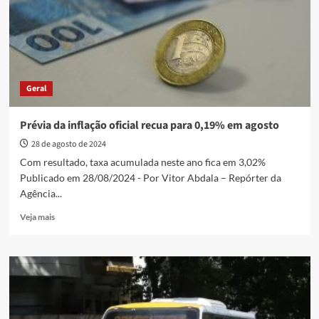
e
na
comparação
anual
Geral
Prévia da inflação oficial recua para 0,19% em agosto
28 de agosto de 2024
Com resultado, taxa acumulada neste ano fica em 3,02%
Publicado em 28/08/2024 - Por Vitor Abdala – Repórter da
Agência...
Read
Veja mais
more
about
Prévia
da
inflação
oficial
recua