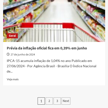
fica
abaixo
da
taxa
de
junho,
aponta
Geral
IBGE
Prévia da inflação oficial fica em 0,39% em junho
27 de junho de 2024
IPCA-15 acumula inflação de 1,04% no ano Publicado em
27/06/2024 - Por Agência Brasil - Brasília O Índice Nacional
de...
Read
Veja mais
more
about
Prévia
da
Paginação
2
3
Next
1
inflação
oficial