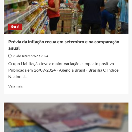
outubro
Geral
Prévia da inflação recua em setembro e na comparação
anual
26 de setembro de 2024
Grupo Habitação teve a maior variação e impacto positivo
Publicada em 26/09/2024 - Agência Brasil - Brasília O Índice
Nacional...
Read
Veja mais
more
about
Prévia
da
inflação
recua
em
setembro