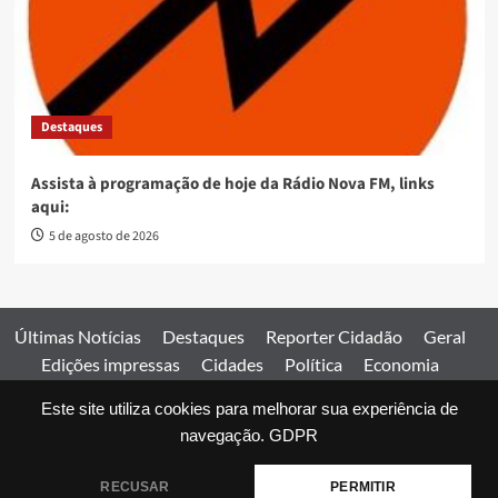
Destaques
Assista à programação de hoje da Rádio Nova FM, links
aqui:
5 de agosto de 2026
Últimas Notícias
Destaques
Reporter Cidadão
Geral
Edições impressas
Cidades
Política
Economia
Esportes
Este site utiliza cookies para melhorar sua experiência de
Comercial
Edições impressas
Expediente
Home
navegação.
GDPR
© 2026 Jornal Estado de Goiás. Todos os direitos reservados.
RECUSAR
PERMITIR