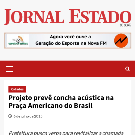
Skip
to
content
Primary
Menu
Cidades
Projeto prevê concha acústica na
Praça Americano do Brasil
6 de julho de 2015
Prefeitura busca verba para revitalizar a chamada